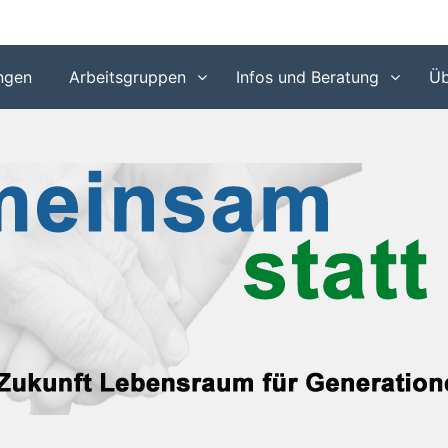
 in den Gemeinden Idstein und Waldems
ngen
Arbeitsgruppen
Infos und Beratung
Üb