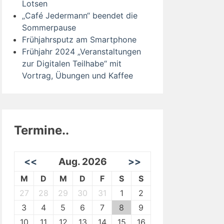
Lotsen
„Café Jedermann“ beendet die
Sommerpause
Frühjahrsputz am Smartphone
Frühjahr 2024 „Veranstaltungen
zur Digitalen Teilhabe“ mit
Vortrag, Übungen und Kaffee
Termine..
<<
Aug. 2026
>>
M
D
M
D
F
S
S
27
28
29
30
31
1
2
3
4
5
6
7
8
9
10
11
12
13
14
15
16