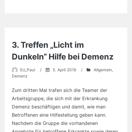
Dunkeln“ Hilfe bei Demenz
SU_Paul
/
5. April 2019
/
Allgemein
,
Demenz
Zum dritten Mal trafen sich die Teamer der
Arbeitsgruppe, die sich mit der Erkrankung
Demenz beschäftigen und damit, wie man
Betroffenen eine Hilfestellung geben kann.
Nachdem die Gruppe die vorhandenen
Angebote für betroffene Erkrankte sowie deren
Angehörige für unsere Gemeinden
zusammengetragen und veröffentlicht haben,
werden die Teammitglieder in den kommenden
Wochen einige Veranstaltungen im Idsteiner
Land besuchen, die sich mit dem Thema
Demenz beschäftigen.