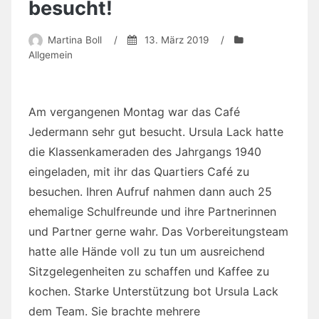
Jedermann sehr gut besucht. Ursula Lack hatte
die Klassenkameraden des Jahrgangs 1940
eingeladen, mit ihr das Quartiers Café zu
besuchen. Ihren Aufruf nahmen dann auch 25
ehemalige Schulfreunde und ihre Partnerinnen
und Partner gerne wahr. Das Vorbereitungsteam
hatte alle Hände voll zu tun um ausreichend
Sitzgelegenheiten zu schaffen und Kaffee zu
kochen. Starke Unterstützung bot Ursula Lack
dem Team. Sie brachte mehrere
selbstgebackene Kuchen mit und kochte Kaffee
um die Gäste zu versorgen. In ausgelassener
Runde wurde sich ausgetauscht und auch ein
Goldhochzeitspaar bejubelt. Zum Schluss
drückte Ursula noch allen eine Liste mit den
Terminen des Cafés in die Hand, denn sie hofft,