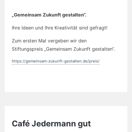
https://gemeinsam-zukunft-gestalten.de/preis/
Café Jedermann gut
besucht!
Martina Boll
/
13. März 2019
/
Allgemein
Am vergangenen Montag war das Café