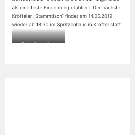
als eine feste Einrichtung etabliert. Der nächste
Kröfteler „Stammtisch“ findet am 14.06.2019
wieder ab 18.30 im Spritzenhaus in Kröftel statt.
Erster Stammtisch
10.05.19 für ältere
Dorfbewohner im
Spritzenhaus Kröftel
Nutzungsvereinbarung
zum Bürgerbus
SU_Paul
/
6. Mai 2019
/
Allgemein
,
Mobil und barrierefrei