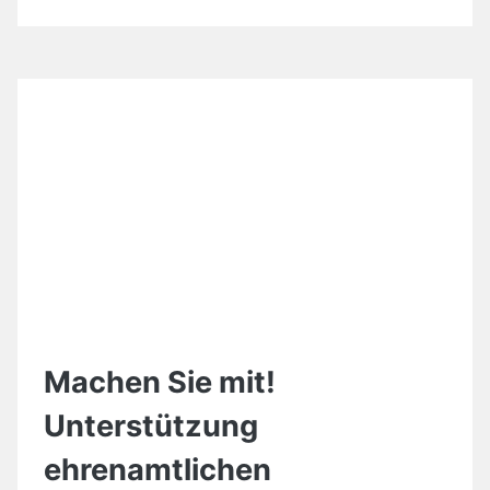
Machen Sie mit!
Unterstützung
ehrenamtlichen
Engagements
SU_Paul
/
3. April 2019
/
Allgemein
,
Information und Kommunikation
In Hessen und auch in unserem Rheingau-Taunus
Kreis gibt es eine Reihe von Wettbewerben und