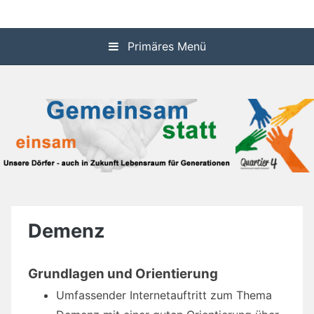
Zum
Informationssystem über die dörflichen Aktivitäten in den
Quartier 4
Inhalt
Gemeinden Idstein und Waldems
springen
Primäres Menü
Demenz
Grundlagen und Orientierung
Umfassender Internetauftritt zum Thema