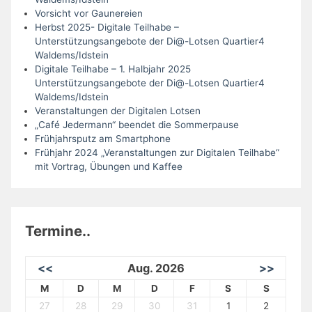
Vorsicht vor Gaunereien
Herbst 2025- Digitale Teilhabe –
Unterstützungsangebote der Di@-Lotsen Quartier4
Waldems/Idstein
Digitale Teilhabe – 1. Halbjahr 2025
Unterstützungsangebote der Di@-Lotsen Quartier4
Waldems/Idstein
Veranstaltungen der Digitalen Lotsen
„Café Jedermann“ beendet die Sommerpause
Frühjahrsputz am Smartphone
Frühjahr 2024 „Veranstaltungen zur Digitalen Teilhabe“
mit Vortrag, Übungen und Kaffee
Termine..
<<
Aug. 2026
>>
M
D
M
D
F
S
S
27
28
29
30
31
1
2