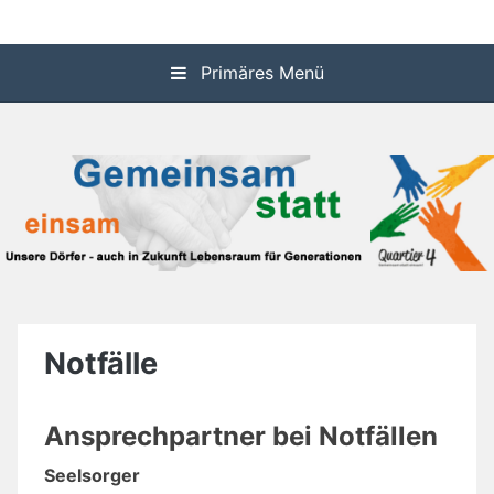
Zum
Informationssystem über die dörflichen Aktivitäten in den
Quartier 4
Inhalt
Gemeinden Idstein und Waldems
springen
Primäres Menü
Notfälle
Ansprechpartner bei Notfällen
Seelsorger