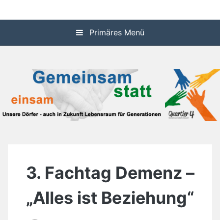
Zum
Informationssystem über die dörflichen Aktivitäten in den
Quartier 4
Inhalt
Gemeinden Idstein und Waldems
springen
Primäres Menü
3. Fachtag Demenz –
„Alles ist Beziehung“