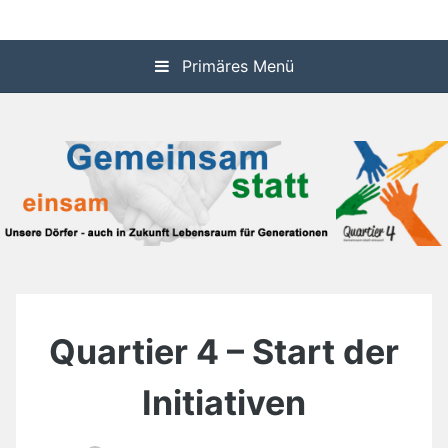
Zum
Informationssystem über die dörflichen Aktivitäten in den
Quartier 4
Inhalt
Gemeinden Idstein und Waldems
springen
Primäres Menü
Quartier 4 – Start der
Initiativen