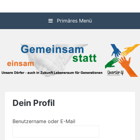
Zum
Informationssystem über die dörflichen Aktivitäten in den
Quartier 4
Inhalt
Gemeinden Idstein und Waldems
springen
Primäres Menü
Dein Profil
Benutzername oder E-Mail