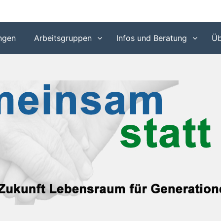
 in den Gemeinden Idstein und Waldems
ngen
Arbeitsgruppen
Infos und Beratung
Üb